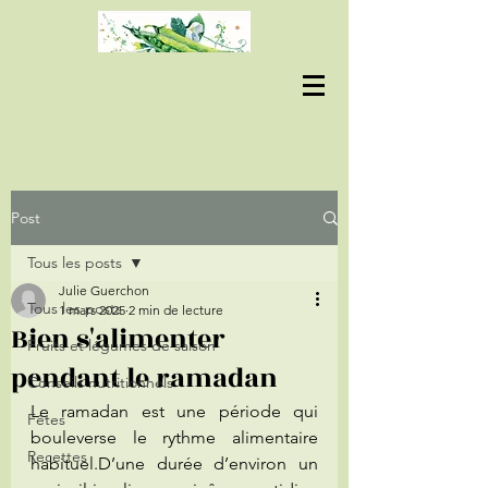
Post
Tous les posts
Julie Guerchon
Tous les posts
1 mars 2025
2 min de lecture
Bien s'alimenter
Fruits et légumes de saison
pendant le ramadan
Conseils nutritionnels
Le ramadan est une période qui 
Fêtes
bouleverse le rythme alimentaire 
Recettes
habituel.D’une durée d’environ un 