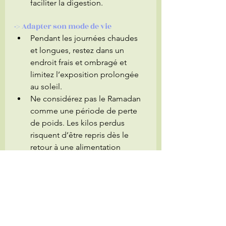
faciliter la digestion.
-> Adapter son mode de vie
Pendant les journées chaudes 
et longues, restez dans un 
endroit frais et ombragé et 
limitez l’exposition prolongée 
au soleil.
Ne considérez pas le Ramadan 
comme une période de perte 
de poids. Les kilos perdus 
risquent d’être repris dès le 
retour à une alimentation 
normale. 
L’essentiel à retenir
Même en période de jeûne, il est 
crucial de maintenir une 