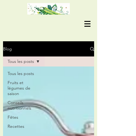
Blog
Tous les posts
Tous les posts
Fruits et
légumes de
saison
Conseils
nutritionnels
Fêtes
Recettes