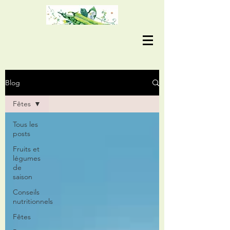
Blog
Fêtes
Tous les
posts
Fruits et
légumes
de
saison
Conseils
nutritionnels
Fêtes